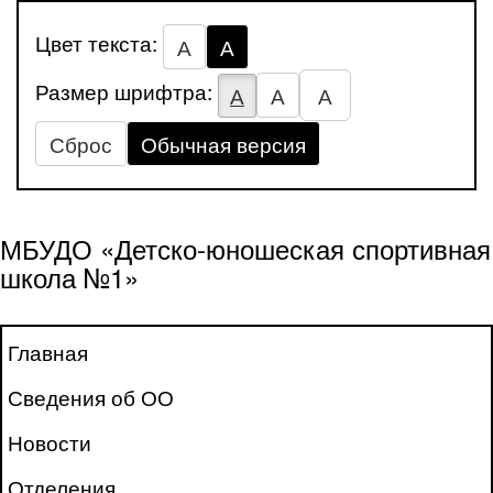
Цвет текста:
А
А
Размер шрифтра:
А
А
А
Сброс
Обычная версия
МБУДО «Детско-юношеская спортивная
школа №1»
Главная
Сведения об ОО
Новости
Отделения