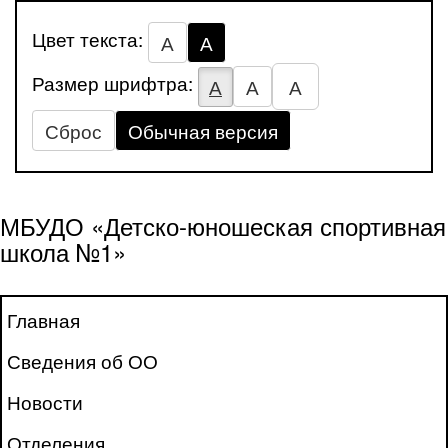
Цвет текста:
А
А
Размер шрифтра:
А
А
А
Сброс
Обычная версия
МБУДО «Детско-юношеская спортивная
школа №1»
Главная
Сведения об ОО
Новости
Отделения