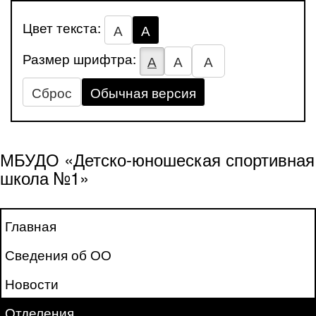
Цвет текста:
А
А
Размер шрифтра:
А
А
А
Сброс
Обычная версия
МБУДО «Детско-юношеская спортивная
школа №1»
Главная
Сведения об ОО
Новости
Отделения