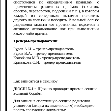
спортсменов по определённым правилам; с
применением различных приёмов (захватов,
бросков, переворотов, подсечек и т. п.), в котором
каждый из соперников пытается положить
другого на лопатки и победить. В вольной борьбе
разрешены захваты ног противника, подсечки и
активное использование ног при выполнении
какого-либо приема.
Тренеры-преподаватели:
Рудов А.И. – тренер-преподаватель
Рудов В.А. - тренер-преподаватель
Колобаева М.В.- тренер-преподаватель
Кривакова С.И.
- тренер-преподаватель
Как записаться в секцию?
ДЮСШ №1 г. Щекино проводит прием в секцию
вольный борьбы.
Для записи в спортивную секцию родителям
учащегося (лицам их заменяющим) необходимо
подать следующие документы: