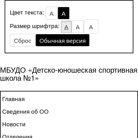
Цвет текста:
А
А
Размер шрифтра:
А
А
А
Сброс
Обычная версия
МБУДО «Детско-юношеская спортивная
школа №1»
Главная
Сведения об ОО
Новости
Отделения