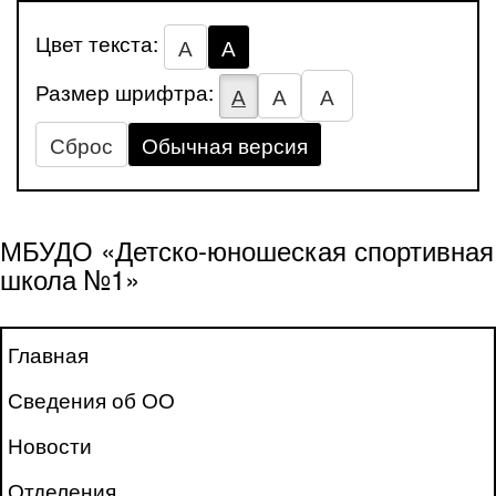
Цвет текста:
А
А
Размер шрифтра:
А
А
А
Сброс
Обычная версия
МБУДО «Детско-юношеская спортивная
школа №1»
Главная
Сведения об ОО
Новости
Отделения