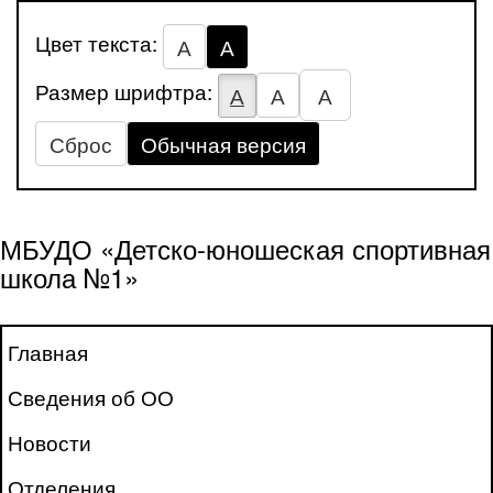
Цвет текста:
А
А
Размер шрифтра:
А
А
А
Сброс
Обычная версия
МБУДО «Детско-юношеская спортивная
школа №1»
Главная
Сведения об ОО
Новости
Отделения