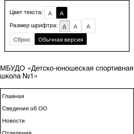
Цвет текста:
А
А
Размер шрифтра:
А
А
А
Сброс
Обычная версия
МБУДО «Детско-юношеская спортивная
школа №1»
Главная
Сведения об ОО
Новости
Отделения