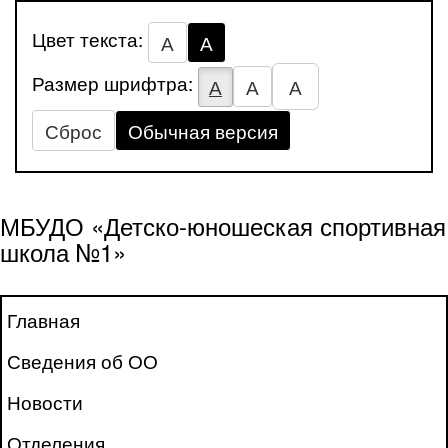
Цвет текста:
А
А
Размер шрифтра:
А
А
А
Сброс
Обычная версия
МБУДО «Детско-юношеская спортивная
школа №1»
Главная
Сведения об ОО
Новости
Отделения